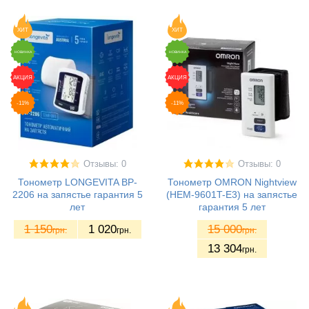
ХИТ
ХИТ
НОВИНКА
НОВИНКА
АКЦИЯ
АКЦИЯ
-11%
-11%
Отзывы: 0
Отзывы: 0
Тонометр LONGEVITA BP-
Тонометр OMRON Nightview
2206 на запястье гарантия 5
(НЕМ-9601T-E3) на запястье
лет
гарантия 5 лет
1 150
1 020
15 000
грн.
грн.
грн.
13 304
грн.