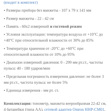
(входит в комплект)
• Размеры прибора без манжеты - 107 x 79 x 141 мм
• Размер манжеты - 22 - 42 см
• Память - 60х2 измерений
и гостевой режим
• Условия эксплуатации: температура воздуха от +10
°
C до
+40
°
C при относительной влажности от 30% до 85%
• Температура хранения от -20
°
C до +60
°
C при
относительной влажности от 10% до 95%
• Диапазон измерений давления: 0 - 299 мм рт.ст., частоты
пульса: 40 - 180 ударов/мин
• Предельная погрешность измерения давление: не более 3
мм рт.ст., частота пульса: не более 5%
• Единица измерения - мм рт. ст.
Комплектация:
тонометр, манжета веерообразная 22-42 см,
4 батарейки (типа АА),
сетевой адаптер Omron HHP-СМ01
,