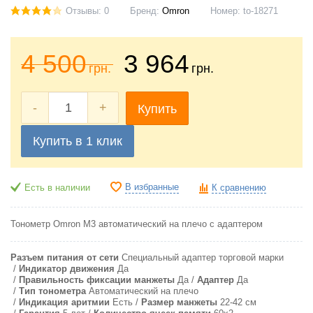
Отзывы: 0
Бренд:
Omron
Номер:
to-18271
4 500
3 964
грн.
грн.
-
+
Купить
Купить в 1 клик
В избранные
Есть в наличии
К сравнению
Тонометр Omron M3 автоматический на плечо с адаптером
Разъем питания от сети
Специальный адаптер торговой марки
Индикатор движения
Да
Правильность фиксации манжеты
Да
Адаптер
Да
Тип тонометра
Автоматический на плечо
Индикация аритмии
Есть
Pазмер манжеты
22-42 см