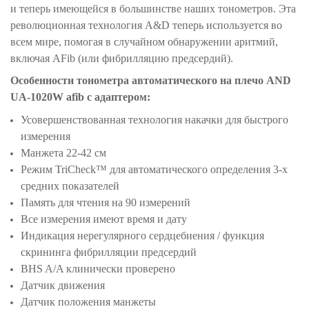
и теперь имеющейся в большинстве наших тонометров. Эта
революционная технология A&D теперь используется во
всем мире, помогая в случайном обнаружении аритмий,
включая AFib (или фибрилляцию предсердий).
Особенности тонометра автоматического на плечо
AND
UA-1020W afib с адаптером
:
Усовершенствованная технология накачки для быстрого
измерения
Манжета 22-42 см
Режим TriCheck™ для автоматического определения 3-х
средних показателей
Память для чтения на 90 измерений
Все измерения имеют время и дату
Индикация нерегулярного сердцебиения / функция
скрининга фибрилляции предсердий
BHS A/A клинически проверено
Датчик движения
Датчик положения манжеты