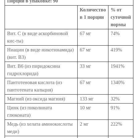
Порций в упаковке: 90
Количество
% от
в 1 порции
суточной
нормы
Вит. C (в виде аскорбиновой
67 мг
74%
кис-ты)
Ниацин (в виде никотинамида)
67 мг
419%
(вит. B3)
Вит. B6 (из пиридоксина
33 мг
1941%
гидрохлорида)
Пантотеновая кислота (из
67 мг
1340%
пантотената кальция)
Магний (из оксида магния)
133 мг
32%
Цинк (из пиколината
10 мг
91%
глюконата)
Медь (из хелата аминокислоты
2 мг
222%
меди)