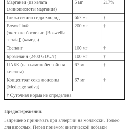
Марганец (из хелата
5 мг
217%
аминокислоты марганца)
Глюкозамина гидрохлорид
667 мг
†
Boswellin®
200 мг
†
(экстракт босвелии [Boswellia
serrata]) (камедь)
Трепанг
100 мг
†
Бромелаин (2400 GDU/г)
100 мг
†
ПАБК (пара-аминобензойная
67 мг
†
кислота)
Концентрат сока люцерны
67 мг
†
(Medicago sativa)
† Суточная норма не определена.
Предостережения:
Запрещено принимать при аллергии на моллюски. Только
для взрослых. Перед приёмом диетической добавки