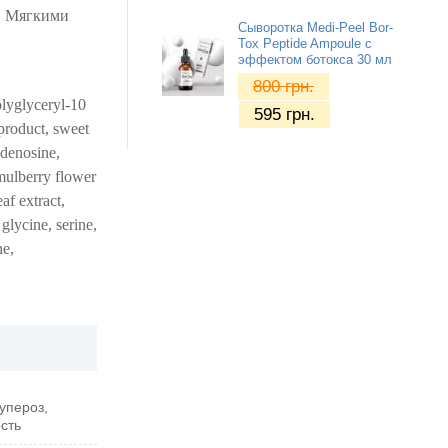
у. Мягкими
Сыворотка Medi-Peel Bor-
Tox Peptide Ampoule с
эффектом ботокса 30 мл
800
грн.
olyglyceryl-10
595
грн.
 product, sweet
adenosine,
n mulberry flower
af extract,
 glycine, serine,
ne,
упероз,
сть