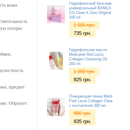
Гидрофильный бальзам
сть кожи.
универсальный BANILA
CO Clean it Zero Original
100 ml
ствительность
1 000
грн.
ную потерю
735
грн.
Гидрофильное масло
обмен.
Medi-peel Red Lacto
Collagen Cleansing Oil
200 ml
целостность
1 000
грн.
825
грн.
ожи, придает
Очищающая пенка Medi-
Peel Lacto Collagen Clear
оже. Образует
с коллагеном 300 мл
990
грн.
635
грн.