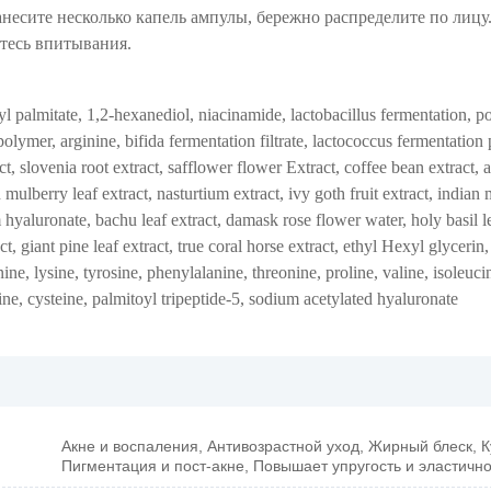
есите несколько капель ампулы, бережно распределите по лиц
тесь впитывания.
yl palmitate, 1,2-hexanediol, niacinamide, lactobacillus fermentation, p
olymer, arginine, bifida fermentation filtrate, lactococcus fermentation
t, slovenia root extract, safflower flower Extract, coffee bean extract, 
an mulberry leaf extract, nasturtium extract, ivy goth fruit extract, india
yaluronate, bachu leaf extract, damask rose flower water, holy basil le
, giant pine leaf extract, true coral horse extract, ethyl Hexyl glycerin,
ine, lysine, tyrosine, phenylalanine, threonine, proline, valine, isoleuci
e, cysteine, palmitoyl tripeptide-5, sodium acetylated hyaluronate
Акне и воспаления, Антивозрастной уход, Жирный блеск, К
Пигментация и пост-акне, Повышает упругость и эластично