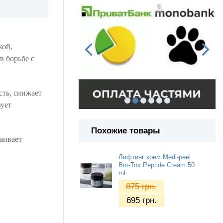
кой,
в борьбе с
сть, снижает
вует
Похожие товары
аивает
Лифтинг крем Medi-peel
Bor-Tox Peptide Cream 50
ml
875
грн.
695
грн.