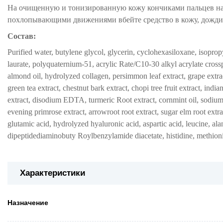
На очищенную и тонизированную кожу кончиками пальцев нан
похлопывающими движениями вбейте средство в кожу, дожди
Состав:
Purified water, butylene glycol, glycerin, cyclohexasiloxane, isoprop
laurate, polyquaternium-51, acrylic Rate/C10-30 alkyl acrylate crossp
almond oil, hydrolyzed collagen, persimmon leaf extract, grape extrac
green tea extract, chestnut bark extract, chopi tree fruit extract, indi
extract, disodium EDTA, turmeric Root extract, cornmint oil, sodium h
evening primrose extract, arrowroot root extract, sugar elm root extract
glutamic acid, hydrolyzed hyaluronic acid, aspartic acid, leucine, alan
dipeptidediaminobuty Roylbenzylamide diacetate, histidine, methionin
Характеристики
Назначение