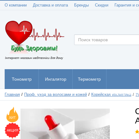
О компании
Доставка и оплата
Бренды
Скидки
Гарантия и с
Тонометр
Ингалятор
Термометр
Пульсоксиметр
Главная
Проф. уход за волосами и кожей
Корейская косметика
У
ХИТ
АКЦИЯ