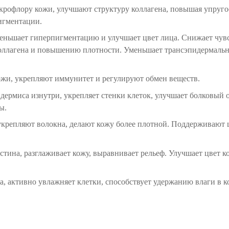
рофлору кожи, улучшают структуру коллагена, повышая упруго
игментации.
меньшает гиперпигментацию и улучшает цвет лица. Снижает чув
коллагена и повышению плотности. Уменьшает трансэпидермаль
жи, укрепляют иммунитет и регулируют обмен веществ.
дермиса изнутри, укрепляет стенки клеток, улучшает болковый 
ы.
укрепляют волокна, делают кожу более плотной. Поддерживают 
стина, разглаживает кожу, выравнивает рельеф. Улучшает цвет к
, активно увлажняет клетки, способствует удержанию влаги в к