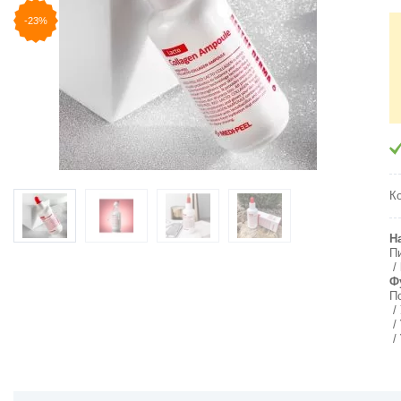
-23%
К
Н
П
Ф
П