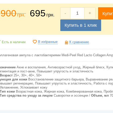
900
695
-
+
Купи
грн.
грн.
Купить в 1 клик
В избранные
Есть в наличии
К сравнению
оллагеновая ампула
с лактобактериями
Medi-Peel Red Lacto Collagen Amp
азначение
Акне и воспаления, Антивозрастной уход, Жирный блеск, Куп
игментация и пост-акне, Повышает упругость и эластичность
Возраст
25+, 30+, 40+, 50+
ункция для кожи
Восстановление защитного барьера, Выравнивание р
овышает регенерацию, Повышает упругость и эластичность, Работа с по
Увлажнение, Успокаивает кожу
Тип кожи
Возрастная кожа, Жирная кожа, Комбинированная кожа, Проб
Тип средства по уходу за лицом
Сыворотки и эссенции
Объем, мл
7