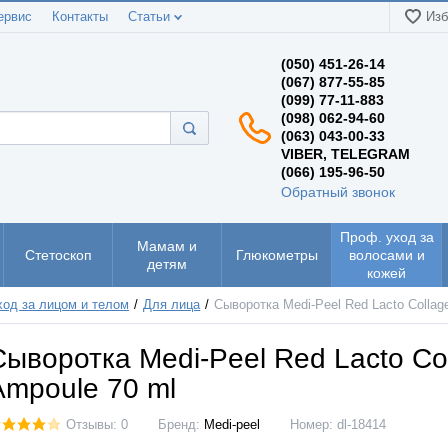
ервис
Контакты
Статьи
Изб
(050) 451-26-14
(067) 877-55-85
(099) 77-11-883
(098) 062-94-60
(063) 043-00-33
VIBER, TELEGRAM
(066) 195-96-50
Обратный звонок
Проф. уход за
Мамам и
Стетоскоп
Глюкометры
волосами и
детям
кожей
ход за лицом и телом
Для лица
Сыворотка Medi-Peel Red Lacto Collag
Сыворотка Medi-Peel Red Lacto Co
Ampoule 70 ml
Отзывы: 0
Бренд:
Medi-peel
Номер:
dl-18414