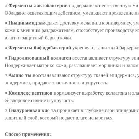
¤
Ферменты лактобактерий
поддерживают естественную мик
Обладают осветляющим действием, уменьшают проявление п
¤
Ниацинамид
замедляет доставку меланина к эпидермису, у
кожи к внешним раздражителям, способствует производству 
влаги и защитный барьер кожи.
¤
Ферменты бифидобактерий
укрепляют защитный барьер ко
¤
Гидролизованный коллаген
восстанавливает структуру эпи
Поддерживает матрикс кожи, разглаживает морщинки и залом
¤
Амино-ты
восстанавливают структуру тканей эпидермиса, 
эпидермиса, придают эластичность и упругость.
¤
Комплекс пептидов
нормализует выработку коллагена и эла
ей здоровое сияние и упругость.
¤
Гиалуроновая кис-та
проникает в глубокие слои эпидермиса
защитный слой, который не дает влаге испариться.
Способ применения: