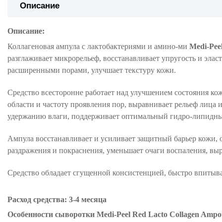
Описание
Описание:
Коллагеновая ампула с лактобактериями и амино-ми
Medi-Pee
разглаживает микрорельеф, восстанавливает упругость и элас
расширенными порами, улучшает текстуру кожи.
Средство всесторонне работает над улучшением состояния к
области и частоту проявления пор, выравнивает рельеф лица 
удержанию влаги, поддерживает оптимальный гидро-липидный
Ампула восстанавливает и усиливает защитный барьер кожи, о
раздражения и покраснения, уменьшает очаги воспаления, выр
Средство обладает сгущенной консистенцией, быстро впитывае
Расход средства: 3-4 месяца
Особенности сыворотки Medi-Peel Red Lacto Collagen Ampo