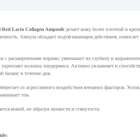
l
Red Lacto Collagen Ampoule
делает кожу более плотной и креп
тичность. Ампула обладает подтягивающим действием, помогает 
ожи с расширенными порами: уменьшает их глубину и выраженно
и укрепляет волокна эпидермиса. Активно увлажняет и способст
 баланс в течение дня.
берегает от агрессивного воздействия внешних факторов. Успок
авнивает тон.
тся кожей, не образуя липкости и стянутости.
ule: