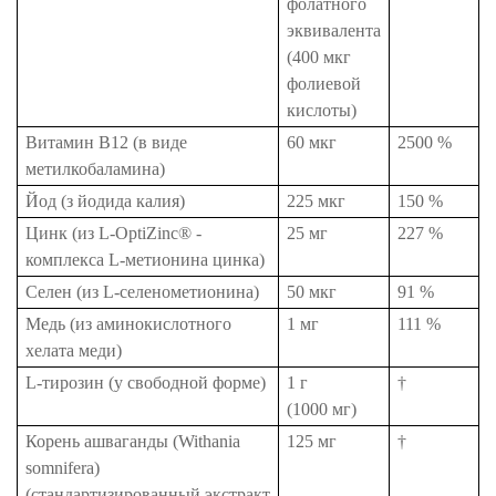
фолатного
эквивалента
(400 мкг
фолиевой
кислоты)
Витамин B12 (в виде
60 мкг
2500 %
метилкобаламина)
Йод (з йодида калия)
225 мкг
150 %
Цинк (из L-OptiZinc® -
25 мг
227 %
комплекса L-метионина цинка)
Селен (из L-селенометионина)
50 мкг
91 %
Медь (из аминокислотного
1 мг
111 %
хелата меди)
L-тирозин (у свободной форме)
1 г
†
(1000 мг)
Корень ашваганды (Withania
125 мг
†
somnifera)
(стандартизированный экстракт