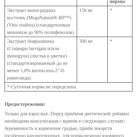
нормы
Экстракт виноградных
150 мг
*
косточек (MegaNatural®-BP™)
(Vitis vinifera) (стандартизован
минимум до 90% полифенолов)
Экстракт боярышника
300 мг
*
(Crataegus laevigata и/или
monogyna) (листья и цветки)
(стандартизированный до не
менее 1,8% витексина-2"-0-
рамнозида)
* Суточная норма не определена.
Предостережения:
Только для взрослых. Перед приёмом диетической добавки
необходима консультация с врачом в следующих случаях:
беременность и кормление грудью, приём лекарств
(особенно кардиотропных, для нормализации кровяного