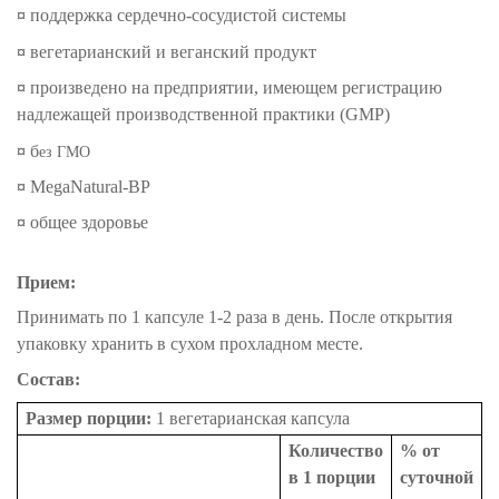
¤
поддержка сердечно-сосудистой системы
¤
вегетарианский и веганский продукт
¤
произведено на предприятии, имеющем регистрацию
надлежащей производственной практики (GMP)
¤
б
ез ГМО
¤
MegaNatural-BP
¤
общее здоровье
Прием:
Принимать по 1 капсуле 1-2 раза в день. После открытия
упаковку хранить в сухом прохладном месте.
Состав:
Размер порции:
1 вегетарианская капсула
Количество
% от
в 1 порции
суточной