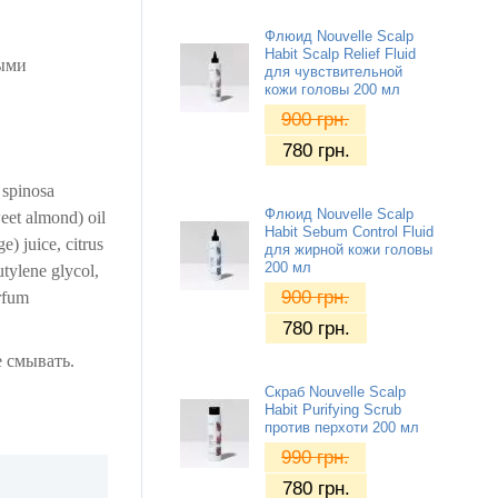
Флюид Nouvelle Scalp
Habit Scalp Relief Fluid
ными
для чувствительной
кожи головы 200 мл
900
грн.
780
грн.
 spinosa
Флюид Nouvelle Scalp
weet almond) oil
Habit Sebum Control Fluid
e) juice, citrus
для жирной кожи головы
200 мл
utylene glycol,
900
грн.
arfum
780
грн.
е смывать.
Скраб Nouvelle Scalp
Habit Purifying Scrub
против перхоти 200 мл
990
грн.
780
грн.