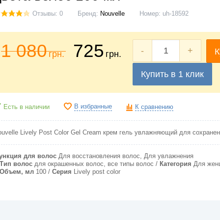
Отзывы: 0
Бренд:
Nouvelle
Номер:
uh-18592
1 080
725
-
+
К
грн.
грн.
Купить в 1 клик
В избранные
Есть в наличии
К сравнению
ouvelle Lively Post Color Gel Cream крем гель увлажняющий для сохране
ункция для волос
Для восстановления волос, Для увлажнения
Тип волос
для окрашенных волос, все типы волос
Категория
Для жен
Объем, мл
100
Серия
Lively post color