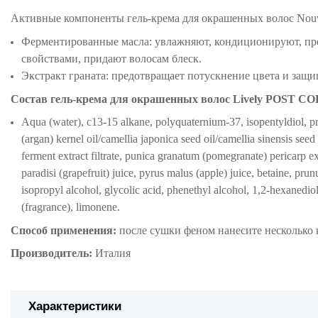
Активные компоненты гель-крема для окрашенных волос
Nouv
Ферментированные масла: увлажняют, кондиционируют, пр
свойствами, придают волосам блеск.
Экстракт граната: предотвращает потускнение цвета и защи
Состав гель-крема для окрашенных волос Lively POST
Aqua (water), c13-15 alkane, polyquaternium-37, isopentyldiol, p
(argan) kernel oil/camellia japonica seed oil/camellia sinensis se
ferment extract filtrate, punica granatum (pomegranate) pericarp extr
paradisi (grapefruit) juice, pyrus malus (apple) juice, betaine, pru
isopropyl alcohol, glycolic acid, phenethyl alcohol, 1,2-hexanedio
(fragrance), limonene.
Способ применения:
после сушки феном нанесите несколько 
Производитель:
Италия
Характеристики