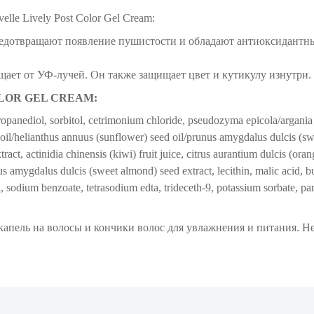
elle Lively Post Color Gel Cream
:
едотвращают появление пушистости и обладают антиоксидант
щает от УФ-лучей. Он также защищает цвет и кутикулу изнутри.
 COLOR GEL CREAM:
ropanediol, sorbitol, cetrimonium chloride, pseudozyma epicola/argania
ed oil/helianthus annuus (sunflower) seed oil/prunus amygdalus dulcis (s
act, actinidia chinensis (kiwi) fruit juice, citrus aurantium dulcis (orang
nus amygdalus dulcis (sweet almond) seed extract, lecithin, malic acid, b
l, sodium benzoate, tetrasodium edta, trideceth-9, potassium sorbate, p
капель на волосы и кончики волос для увлажнения и питания. Н