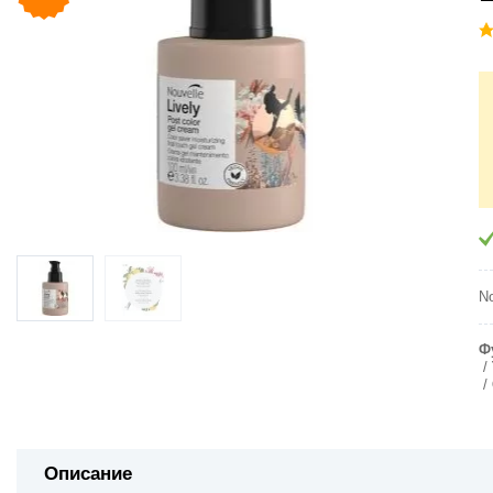
N
Ф
Описание