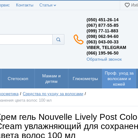
ервис
Контакты
Статьи
Изб
(050) 451-26-14
(067) 877-55-85
(099) 77-11-883
(098) 062-94-60
(063) 043-00-33
VIBER, TELEGRAM
(066) 195-96-50
Обратный звонок
Проф. уход за
Мамам и
Стетоскоп
Глюкометры
волосами и
детям
кожей
косметика
Средства по уходу за волосами
ранения цвета волос 100 мл
рем гель Nouvelle Lively Post Colo
Cream увлажняющий для сохране
цвета волос 100 мл