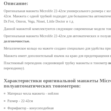
Описание:
Оригинальная манжета Microlife 22-42см универсального размера с к
42см. Манжета с одной трубкой подходит для большинства автоматиче
Dr.Frei, Omron, Vega, Nissei, Little Doctor и т.д.
Данной манжетой комплектуются следующие современные модели тономет
Оригинальная манжета Microlife 22-42см для автоматических и полу
долговечностью.
Металлическое кольцо на мажете создано специально для удобства пр
Манжета имеет дополнительный язычок на краю для предотвращения 
Пластиковый переходник соединяющий трубку манжеты и тонометр
н
переходнику).
Характеристики оригинальной манжеты Microl
полуавтоматических тонометров:
¤
Материал чехла манжета - нейлон
¤
Размер - 22-42см
¤
Формфактор - конусоподобная