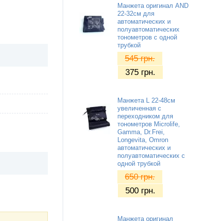
Манжета оригинал AND
22-32см для
автоматических и
полуавтоматических
тонометров с одной
трубкой
545
грн.
375
грн.
Манжета L 22-48см
увеличенная с
переходником для
тонометров Microlife,
Gamma, Dr.Frei,
Longevita, Omron
автоматических и
полуавтоматических с
одной трубкой
650
грн.
500
грн.
Манжета оригинал