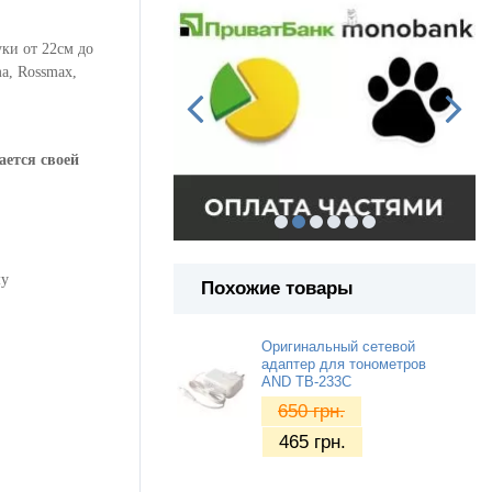
ки от 22см до
a, Rossmax,
ается своей
му
Похожие товары
Оригинальный сетевой
адаптер для тонометров
AND TB-233C
650
грн.
465
грн.