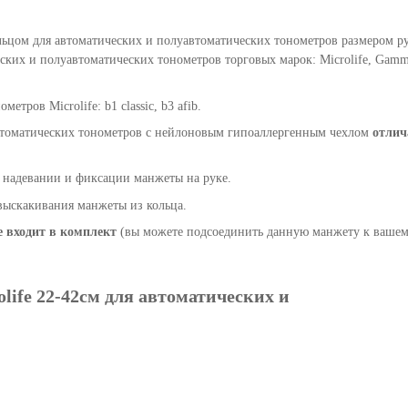
ольцом для автоматических и полуавтоматических тонометров размером ру
ских и полуавтоматических тонометров торговых марок: Microlife, Gamm
ров Microlife: b1 classic, b3 afib.
автоматических тонометров с нейлоновым гипоаллергенным чехлом
отлич
и надевании и фиксации манжеты на руке.
выскакивания манжеты из кольца.
е входит в комплект
(вы можете подсоединить данную манжету к ваше
ife 22-42см для автоматических и