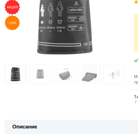
АКЦИЯ
-29%
М
т
Т
Описание