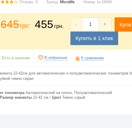
Отзывы: 0
Бренд:
Microlife
Номер:
to-18466
645
455
-
+
Купи
грн.
грн.
Купить в 1 клик
В избранные
Есть в наличии
К сравнению
анжета 22-42см для автоматических и полуавтоматических тонометров Mic
рубкой темно серая
ип тонометра
Автоматический на плечо, Полуавтоматический
Pазмер манжеты
22-42 см
Цвет
Темно серый