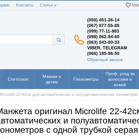
ервис
Контакты
Статьи
Изб
(050) 451-26-14
(067) 877-55-85
(099) 77-11-883
(098) 062-94-60
(063) 043-00-33
VIBER, TELEGRAM
(066) 195-96-50
Обратный звонок
Проф. уход за
Мамам и
Стетоскоп
Глюкометры
волосами и
детям
кожей
Microlife 22-42см для автоматических и полуавтоматических тонометров 
Манжета оригинал Microlife 22-42с
автоматических и полуавтоматиче
тонометров с одной трубкой серая