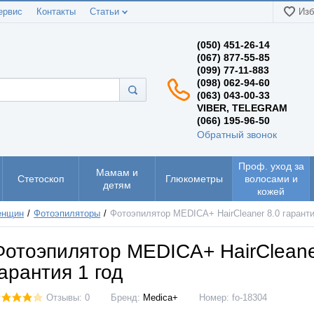
ервис
Контакты
Статьи
Изб
(050) 451-26-14
(067) 877-55-85
(099) 77-11-883
(098) 062-94-60
(063) 043-00-33
VIBER, TELEGRAM
(066) 195-96-50
Обратный звонок
Проф. уход за
Мамам и
Стетоскоп
Глюкометры
волосами и
детям
кожей
енщин
Фотоэпиляторы
Фотоэпилятор MEDICA+ HairCleaner 8.0 гаранти
Фотоэпилятор MEDICA+ HairCleane
гарантия 1 год
Отзывы: 0
Бренд:
Medica+
Номер:
fo-18304