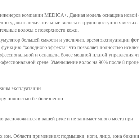
х инженеров компании MEDICA+. Данная модель оснащена новой
енно удалить нежелательные волосы в трудно доступных местах.
тельные волосы с поверхности кожи.
кумулятор большей емкости и увеличить время эксплуатации фот
о функцию “холодного эффекта” что позволяет полностью исклю
рофессиональной и оснащена более мощной платой управления чт
рофессиональной среде. Уменьшение волос на 90% после 8 проце
режим эксплуатации
уру полностью безболезненно
но расположиться в вашей руке и не занимает много места при
х зон. Области применения: подмышки, ноги, лицо, зона бикин