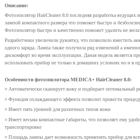
Описание:
Фотоэпилятор HairCleaner 8.0 последняя разработка ведущи
лампой компактного размера что поможет быстро и безболезн
Фотоэпилятор быстро и качественно поможет удалить не жела
Разработчики увеличили рукоятку, что позволило вместить ак
одного заряда. Лампа также получила ряд изменений а именн
дискомфорт во время эксплуатации. Даная модель является п
использовать прибор не только в домашних условиях но и в п
Особенности ф
отоэпилятора MEDICA+ HairCleaner 8.0
:
¤ Автоматически сканирует кожу и подбирает оптимальный 
¤ Функция охлаждающего эффекта позволит провести процед
¤ Имеет пять уровней для различных типов кожи
¤ Имеет весьма компактные габариты, что позволяет ему удоб
транспортировке
¤
Площадь лампы дает возможность применять прибор для все