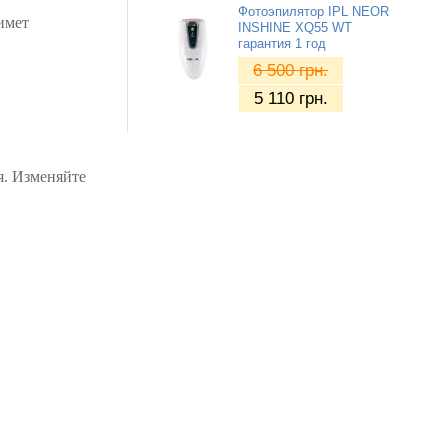
Фотоэпилятор IPL NEOR
римет
INSHINE XQ55 WT
гарантия 1 год
6 500
грн.
5 110
грн.
я. Изменяйте