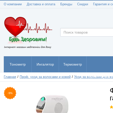
О компании
Доставка и оплата
Бренды
Скидки
Гарантия и с
Тонометр
Ингалятор
Термометр
Пульсоксиметр
Главная
Проф. уход за волосами и кожей
Уход за волосами для ж
-9%