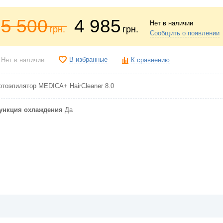
5 500
4 985
Нет в наличии
грн.
грн.
Сообщить о появлении
В избранные
Нет в наличии
К сравнению
отоэпилятор MEDICA+ HairCleaner 8.0
ункция охлаждения
Да