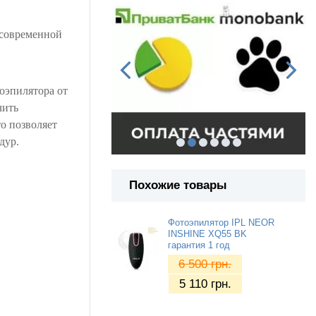
 современной
оэпилятора от
чить
о позволяет
дур.
Похожие товары
Фотоэпилятор IPL NEOR
INSHINE XQ55 BK
гарантия 1 год
6 500
грн.
5 110
грн.
и