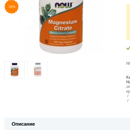
-32%
N
К
Н
о
к
Описание