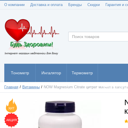
О компании
Доставка и оплата
Бренды
Скидки
Гарантия и с
Тонометр
Ингалятор
Термометр
Пульсоксиметр
Главная
Витамины
NOW Magnesium Citrate цитрат магния в капсу
ХИТ
АКЦИЯ