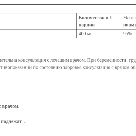
Количество в 1
% от 
порции
норм
400 мг
95%
лательна консультация с лечащим врачом. При беременности, гр
ивопоказаний по состоянию здоровья консультация с врачом обя
 врачом.
е подлежат
.