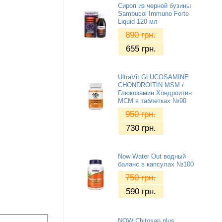
Сироп из черной бузины
Sambucol Immuno Forte
Liquid 120 мл
890
грн.
655
грн.
UltraVit GLUCOSAMINE
CHONDROITIN MSM /
Глюкозамин Хондроитин
МСМ в таблетках №90
950
грн.
730
грн.
Now Water Out водный
баланс в капсулах №100
750
грн.
590
грн.
NOW Chitosan plus