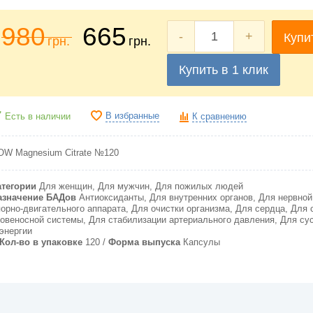
980
665
-
+
Купи
грн.
грн.
Купить в 1 клик
В избранные
Есть в наличии
К сравнению
OW Magnesium Citrate №120
атегории
Для женщин, Для мужчин, Для пожилых людей
азначение БАДов
Антиоксиданты, Для внутренних органов, Для нервной
порно-двигательного аппарата, Для очистки организма, Для сердца, Для 
ровеносной системы, Для стабилизации артериального давления, Для су
энергии
Кол-во в упаковке
120
Форма выпуска
Капсулы