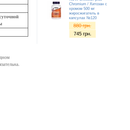
Chromium / Хитозан с
хромом 500 мг
жиросжигатель в
суточной
капсулах №120
ы
880
грн.
745
грн.
удном
зательна.