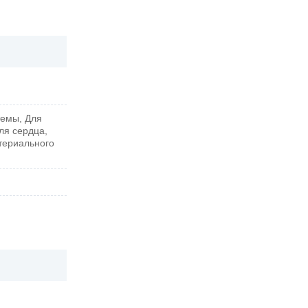
темы, Для
ля сердца,
териального