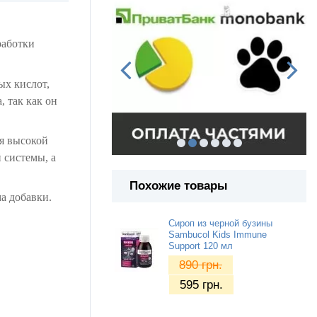
работки
ых кислот,
 так как он
ся высокой
 системы, а
Похожие товары
а добавки.
Сироп из черной бузины
Sambucol Kids Immune
Support 120 мл
890
грн.
595
грн.