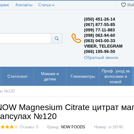
ервис
Контакты
Статьи
Изб
(050) 451-26-14
(067) 877-55-85
(099) 77-11-883
(098) 062-94-60
(063) 043-00-33
VIBER, TELEGRAM
(066) 195-96-50
Обратный звонок
Проф. уход за
Мамам и
Стетоскоп
Глюкометры
волосами и
детям
кожей
лах №120
NOW Magnesium Citrate цитрат маг
капсулах №120
Отзывы: 0
Бренд:
NOW FOODS
Номер:
vi-18740