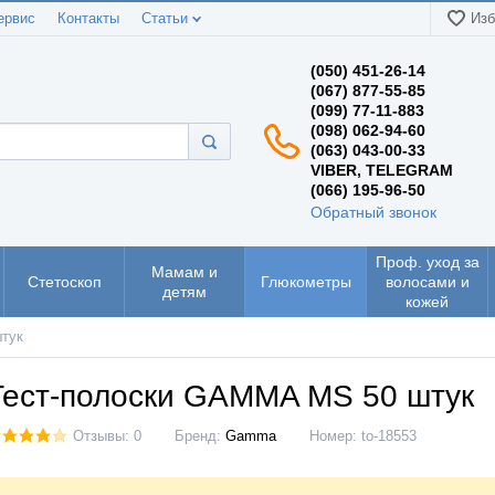
ервис
Контакты
Статьи
Изб
(050) 451-26-14
(067) 877-55-85
(099) 77-11-883
(098) 062-94-60
(063) 043-00-33
VIBER, TELEGRAM
(066) 195-96-50
Обратный звонок
Проф. уход за
Мамам и
Стетоскоп
Глюкометры
волосами и
детям
кожей
тук
Тест-полоски GAMMA MS 50 штук
Отзывы: 0
Бренд:
Gamma
Номер:
to-18553