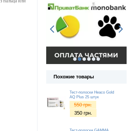
з пальца или
Похожие товары
Тест-полоски Heaco Gold
AQ Plus 25 штук
550
грн.
350
грн.
Тест-полоски GAMMA