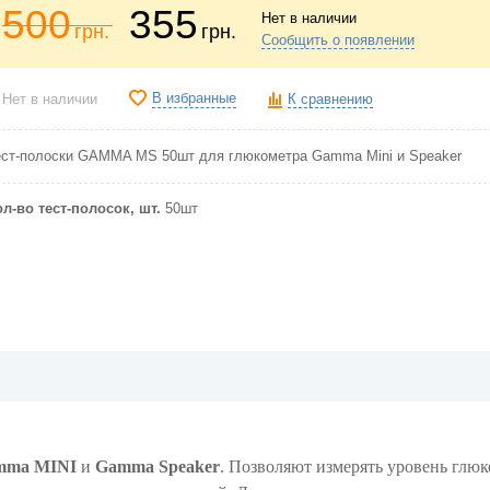
500
355
Нет в наличии
грн.
грн.
Сообщить о появлении
В избранные
Нет в наличии
К сравнению
ест-полоски GAMMA MS 50шт
для глюкометра Gamma Mini и Speaker
ол-во тест-полосок, шт.
50шт
mma MINI
и
Gamma Speaker
. Позволяют измерять уровень глюк