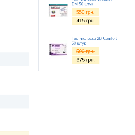
DM 50 штук
550
грн.
415
грн.
Тест-полоски 2B Comfort
50 штук
500
грн.
375
грн.