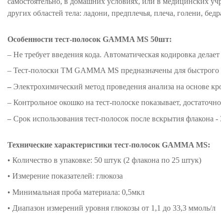
самостоятельно, в домашних условиях, или в медицинских учр
других областей тела: ладони, предплечья, плеча, голени, бедр
Особенности тест-полосок
GAMMA MS 50шт
:
–
Не требует введения кода. Автоматическая кодировка делае
–
Тест-полоски ТМ GAMMA MS предназначены для быстрого и
–
Электрохимический метод проведения анализа на основе кр
–
Контрольное окошко на тест-полоске показывает, достаточно
Срок использования тест-полосок после вскрытия флакона - 
–
Технические характеристики тест-полосок
GAMMA MS
:
•
Количество в упаковке: 50 штук (2 флакона по 25 штук)
•
Измерение показателей: глюкоза
• Минимальная проба материала: 0,5мкл
• Диапазон измерений уровня глюкозы от 1,1 до 33,3 ммоль/л