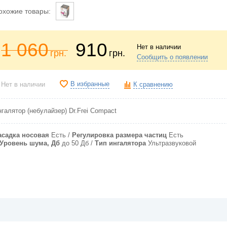
охожие товары:
1 060
910
Нет в наличии
грн.
грн.
Сообщить о появлении
В избранные
Нет в наличии
К сравнению
галятор (небулайзер) Dr.Frei Compact
асадка носовая
Есть
Регулировка размера частиц
Есть
Уровень шума, Дб
до 50 Дб
Тип ингалятора
Ультразвуковой