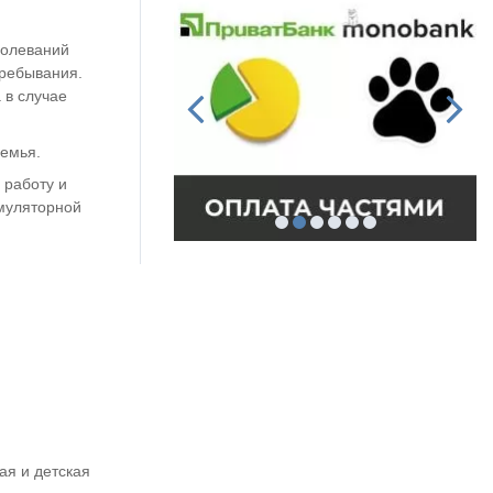
болеваний
пребывания.
 в случае
семья.
 работу и
умуляторной
ая и детская