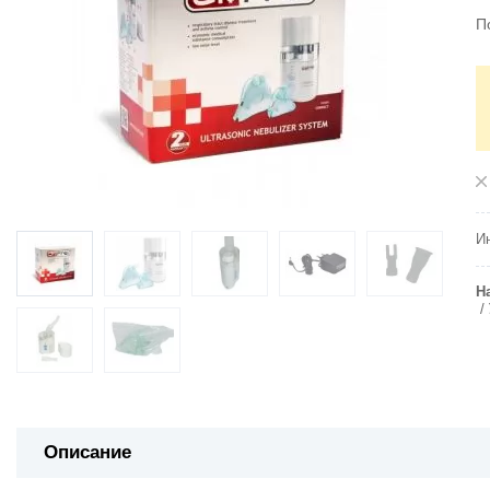
П
Ин
Н
Описание