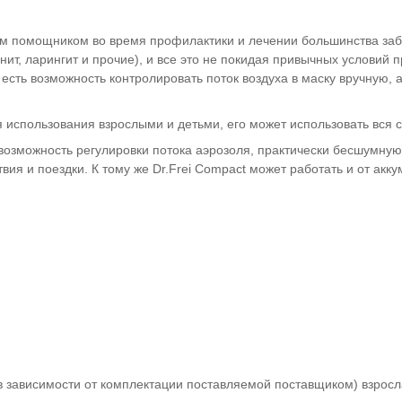
ным помощником во время профилактики и лечении большинства за
нит, ларингит и прочие), и все это не покидая привычных условий 
 есть возможность контролировать поток воздуха в маску вручную, а
использования взрослыми и детьми, его может использовать вся 
 возможность регулировки потока аэрозоля, практически бесшумную
вия и поездки. К тому же Dr.Frei Compact может работать и от акк
в зависимости от комплектации поставляемой поставщиком) взросл