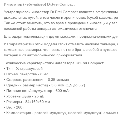
Ингалятор (небулайзер) Dr.Frei Compact
Ультразвуковой ингалятор Dr.Frei Compact является эффектив
дыхательных путей, в том числе и хронических (сухой кашель, ри
Так же стоит заметить, что во время проведения ингаляции у вас
пассивной работы аппарат автоматически отключится.
Благодаря комплектации двумя масками, предназначенными для 
Из характеристик этой модели стоит отметить наличие таймера,
компактные размеры, что позволяет его брать с собой в путешест
батареи и от автомобильного прикуривателя.
Технические характеристики ингалятора Dr.Frei Compact
:
•
Тип
-
Ультразвуковой
•
Объем лекарства
-
8 мл
•
Скорость распыления
-
0,35 мл/мин
•
Средний размер частиц
-
3,8 мкм (1,5 до 5,7)
•
Питание сеть/аккумулятор
-
600 mAh
•
Уровень шума
-
25 дБ
•
Размеры - 84x169x60 мм
•
Вес - 260 г
•
Комплектация - ротовой мундштук, носовой мундштук(наличие 