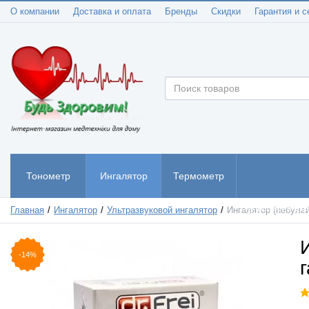
О компании
Доставка и оплата
Бренды
Скидки
Гарантия и с
Тонометр
Ингалятор
Термометр
Пульсоксиметр
Главная
Ингалятор
Ультразвуковой ингалятор
Ингалятор (небулай
-14%