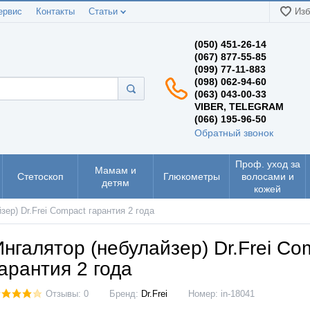
ервис
Контакты
Статьи
Изб
(050) 451-26-14
(067) 877-55-85
(099) 77-11-883
(098) 062-94-60
(063) 043-00-33
VIBER, TELEGRAM
(066) 195-96-50
Обратный звонок
Проф. уход за
Мамам и
Стетоскоп
Глюкометры
волосами и
детям
кожей
зер) Dr.Frei Compact гарантия 2 года
Ингалятор (небулайзер) Dr.Frei Co
гарантия 2 года
Отзывы: 0
Бренд:
Dr.Frei
Номер:
in-18041