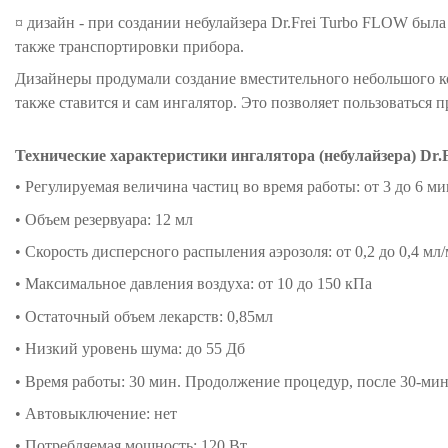
¤ дизайн - при создании небулайзера Dr.Frei Turbo FLOW был
также транспортировки прибора.
Дизайнеры продумали создание вместительного небольшого ко
также ставится и сам ингалятор. Это позволяет пользоваться п
Технические характеристики ингалятора (небулайзера) Dr.F
• Регулируемая величина частиц во время работы: от 3 до 6 м
• Объем резервуара: 12 мл
• Скорость дисперсного распыления аэрозоля: от 0,2 до 0,4 мл
• Максимальное давления воздуха: от 10 до 150 кПа
• Остаточный объем лекарств: 0,85мл
• Низкий уровень шума: до 55 Дб
• Время работы: 30 мин. Продолжение процедур, после 30-ми
• Автовыключение: нет
• Потребляемая мощность: 120 Вт