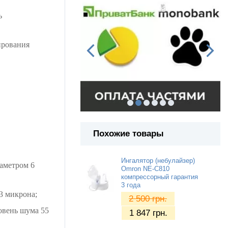
ь
ирования
Похожие товары
Ингалятор (небулайзер)
иаметром 6
Omron NE-C810
компрессорный гарантия
3 года
3 микрона;
2 500
грн.
ровень шума 55
1 847
грн.