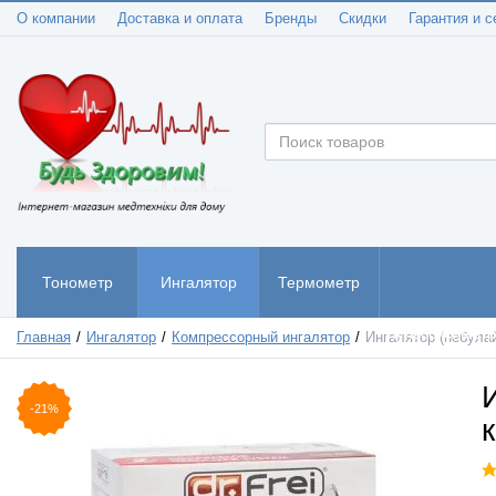
О компании
Доставка и оплата
Бренды
Скидки
Гарантия и с
Тонометр
Ингалятор
Термометр
Пульсоксиметр
Главная
Ингалятор
Компрессорный ингалятор
Ингалятор (небулай
-21%