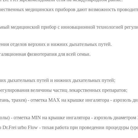
ачественных медицинских приборов дают возможность проводит
альный медицинский прибор с инновационной технологией регул
ения отделов верхних и нижних дыхательных путей.
нгаляционная физиотерапия для всей семьи.
хних дыхательных путей и нижних дыхательных путей;
ь регулирования величины частиц лекарственных препаратов;
тань, трахея) - отметка MAX на крышке ингалятора - аэрозоль д
лы) - отметка MIN на крышке ингалятора - аэрозоль диаметром 
 Dr.Frei urbo Flow - тихая работа при проведении процедуры (у