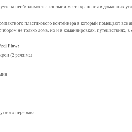
а учтена необходимость экономии места хранения в домашних усл
мпактного пластикового контейнера в который помещают все ак
рибором не только дома, но и в командировках, путешествиях, в 
rei Flow:
икрон (2 режима)
/мин
нутного перерыва.