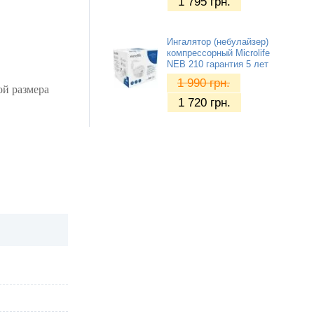
1 795
грн.
Ингалятор (небулайзер)
компрессорный Microlife
NEB 210 гарантия 5 лет
1 990
грн.
ой размера
1 720
грн.