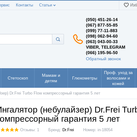
ервис
Контакты
Статьи
Изб
(050) 451-26-14
(067) 877-55-85
(099) 77-11-883
(098) 062-94-60
(063) 043-00-33
VIBER, TELEGRAM
(066) 195-96-50
Обратный звонок
Проф. уход за
Мамам и
Стетоскоп
Глюкометры
волосами и
детям
кожей
зер) Dr.Frei Turbo Flow компрессорный гарантия 5 лет
Ингалятор (небулайзер) Dr.Frei Tur
компрессорный гарантия 5 лет
Отзывы: 1
Бренд:
Dr.Frei
Номер:
in-18054