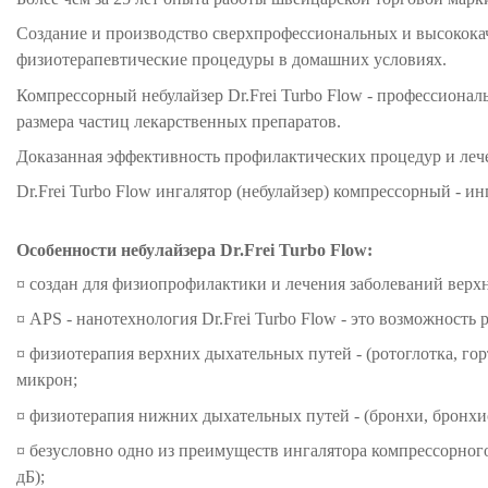
Создание и производство сверхпрофессиональных и высокок
физиотерапевтические процедуры в домашних условиях.
Компрессорный небулайзер Dr.Frei Turbo Flow - профессион
размера частиц лекарственных препаратов.
Доказанная эффективность профилактических процедур и леч
Dr.Frei Turbo Flow ингалятор (небулайзер) компрессорный - и
Особенности небулайзера Dr.Frei Turbo Flow:
¤ создан для физиопрофилактики и лечения заболеваний вер
¤ APS - нанотехнология Dr.Frei Turbo Flow - это возможност
¤ физиотерапия верхних дыхательных путей - (ротоглотка, гор
микрон;
¤ физиотерапия нижних дыхательных путей - (бронхи, бронхио
¤ безусловно одно из преимуществ ингалятора компрессорного
дБ);