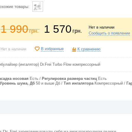
охожие товары:
1 990
1 570
Нет в наличии
грн.
грн.
Сообщить о появлении
В избранные
Нет в наличии
К сравнению
булайзер (ингалятор) Dr.Frei Turbo Flow компрессорный
асадка носовая
Есть
Регулировка размера частиц
Есть
Уровень шума, Дб
50 и выше Дб
Тип ингалятора
Компрессорный
Га
и Dr. Frei зарекомендовали себя на международном рынке.