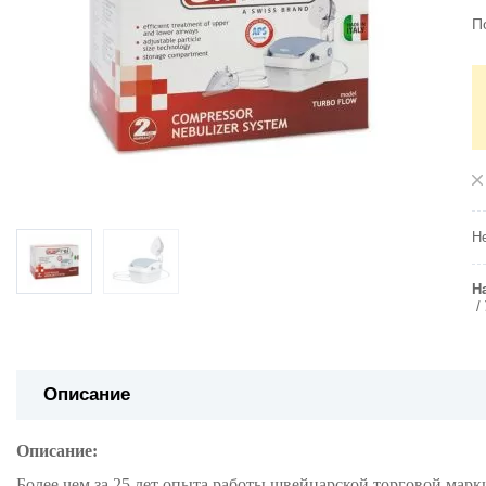
П
Не
Н
Описание
Описание:
Более чем за 25 лет опыта работы швейцарской торговой марк