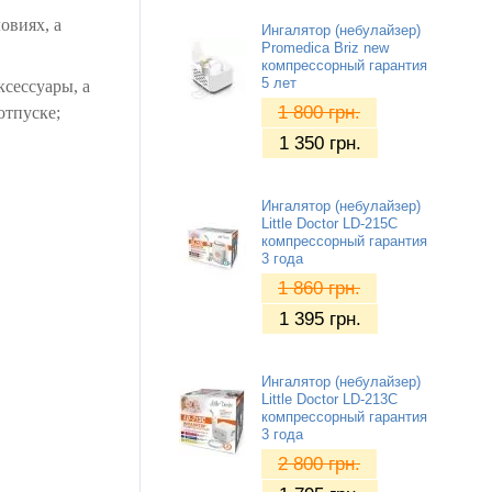
овиях, а
Ингалятор (небулайзер)
Promedica Briz new
компрессорный гарантия
5 лет
сессуары, а
1 800
грн.
отпуске;
1 350
грн.
Ингалятор (небулайзер)
Little Doctor LD-215C
компрессорный гарантия
3 года
1 860
грн.
1 395
грн.
Ингалятор (небулайзер)
Little Doctor LD-213C
компрессорный гарантия
3 года
2 800
грн.