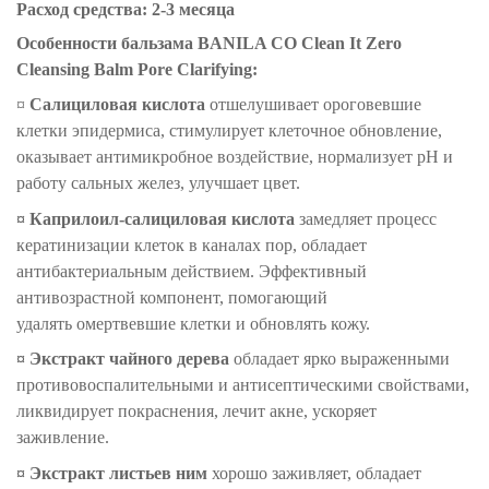
Расход средства: 2-3 месяца
Особенности
бальзама BANILA CO Clean It Zero
Cleansing Balm Pore Clarifying
:
¤
Салициловая кислота
отшелушивает ороговевшие
клетки эпидермиса, стимулирует клеточное обновление,
оказывает антимикробное воздействие, нормализует pH и
работу сальных желез, улучшает цвет.
¤
Каприлоил-салициловая кислота
замедляет процесс
кератинизации клеток в каналах пор, обладает
антибактериальным действием. Эффективный
антивозрастной компонент, помогающий
удалять омертвевшие клетки и обновлять кожу.
¤
Экстракт чайного дерева
обладает ярко выраженными
противовоспалительными и антисептическими свойствами,
ликвидирует покраснения, лечит акне, ускоряет
заживление.
¤
Экстракт листьев ним
хорошо заживляет, обладает