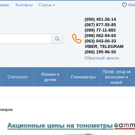
ервис
Контакты
Статьи
Изб
(050) 451-26-14
(067) 877-55-85
(099) 77-11-883
(098) 062-94-60
(063) 043-00-33
VIBER, TELEGRAM
(066) 195-96-50
Обратный звонок
Проф. уход за
Мамам и
Стетоскоп
Глюкометры
волосами и
детям
кожей
оваров